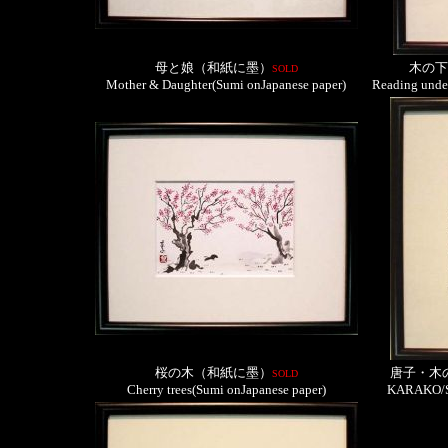
母と娘（和紙に墨）
木の下
SOLD
Mother & Daughter(Sumi onJapanese paper)
Reading under
桜の木（和紙に墨）
唐子・木
SOLD
Cherry trees(Sumi onJapanese paper)
KARAKO/Sw