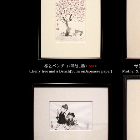
桜とベンチ（和紙に墨）
母
SOLD
Cherry tree and a Bench(Sumi onJapanese paper)
Mother & 